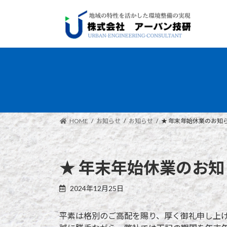
コ
ナ
ン
ビ
テ
ゲ
ン
ー
ツ
シ
へ
ョ
ス
ン
キ
に
ッ
移
プ
動
HOME
お知らせ
お知らせ
★ 年末年始休業のお知ら
★ 年末年始休業のお知
2024年12月25日
平素は格別のご高配を賜り、厚く御礼申し上