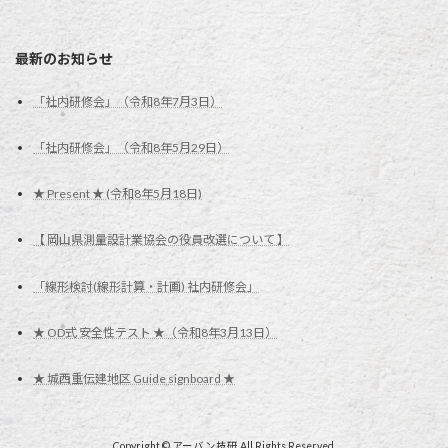
最新のお知らせ
「社内研修会」（令和8年7月3日）
「社内研修会」（令和8年5月29日）
★ Present ★ (令和8年5月18日)
【 岡山県測量設計業協会の役員改選について 】
「線形検討(線形計算・計画) 社内研修会」
★ OD式 安全性テスト ★（令和8年3月13日）
★ 城西重伝建地区 Guide signboard ★
Copyright © アーバン技研 All Rights Reserved.